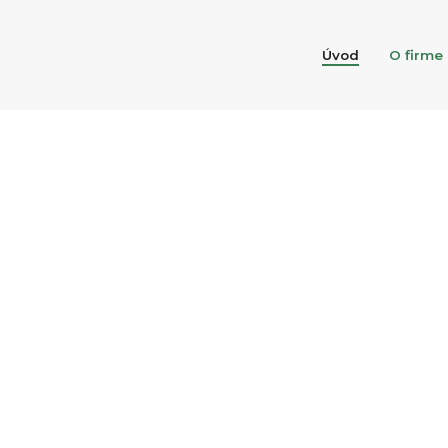
Úvod
O firme
Úvod
O firme